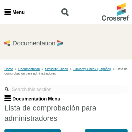
Menu
Menu
Home
Documentation
Get involved
Home
>
Documentation
>
Similarity Check
>
Similarity Check (Español)
>
Lista de
Find a service
comprobación para administradores
Documentation
Documentation Menu
About us
Lista de comprobación para
administradores
Join