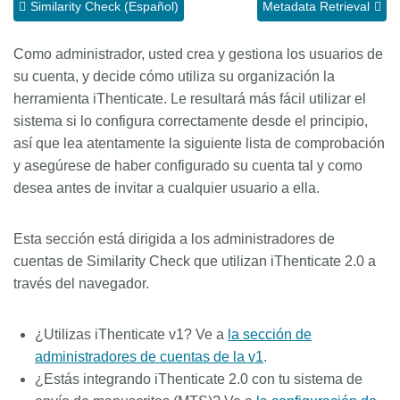
Similarity Check (Español)
Metadata Retrieval
Members
Como administrador, usted crea y gestiona los usuarios de
su cuenta, y decide cómo utiliza su organización la
Documentation
herramienta iThenticate. Le resultará más fácil utilizar el
sistema si lo configura correctamente desde el principio,
Forum
así que lea atentamente la siguiente lista de comprobación
y asegúrese de haber configurado su cuenta tal y como
Blog
desea antes de invitar a cualquier usuario a ella.
Contact
Esta sección está dirigida a los administradores de
cuentas de Similarity Check que utilizan iThenticate 2.0 a
través del navegador.
¿Utilizas iThenticate v1? Ve a
la sección de
administradores de cuentas de la v1
.
¿Estás integrando iThenticate 2.0 con tu sistema de